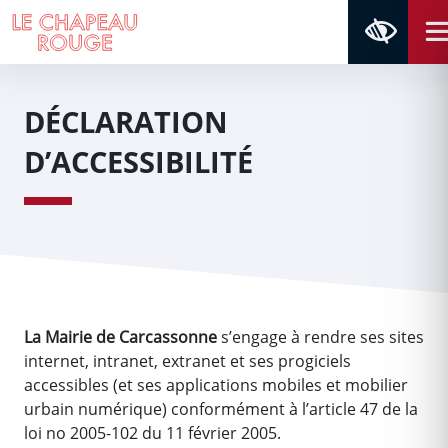
Aller au contenu
Aller au menu
Navigation principale
Panneau de gestion des cookies
DÉCLARATION
D’ACCESSIBILITÉ
La Mairie de Carcassonne
s’engage à rendre ses sites
internet, intranet, extranet et ses progiciels
accessibles (et ses applications mobiles et mobilier
urbain numérique) conformément à l’article 47 de la
loi no 2005-102 du 11 février 2005.