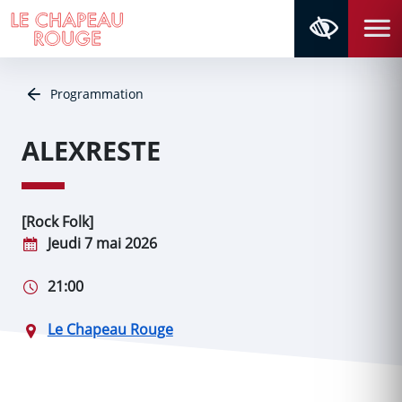
Aller au contenu
Aller au menu
Navigation principale
Panneau de gestion des cookies
Programmation
ALEXRESTE
[Rock Folk]
Jeudi 7 mai 2026
21:00
Le Chapeau Rouge